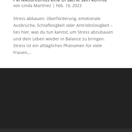
von
Linda Martinez
|
Feb. 10, 2023
Stress abbauen: Überforderung, emotionale
Ausbrüche, Schlaflosigkeit oder Antriebslosigkeit –
lies hier, was du tun kannst, um Stress abzubauen
und dein Leben wieder in Balance zu bringen.
Stress ist ein alltägliches Phänomen für viele
Frauen,...